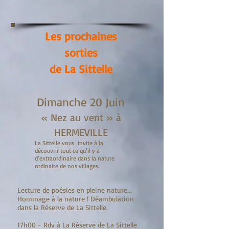
Les prochaines
sorties
de La Sittelle
Dimanche 20 Juin
« Nez au vent » à
HERMEVILLE
La Sittelle vous invite à la
découvrir tout ce qu’il y a
d’extraordinaire dans la nature
ordinaire de nos villages.
Lecture de poésies en pleine nature...
Hommage à la nature ! Déambulation
dans la Réserve de La Sittelle.
17h00 - Rdv à La Réserve de La Sittelle