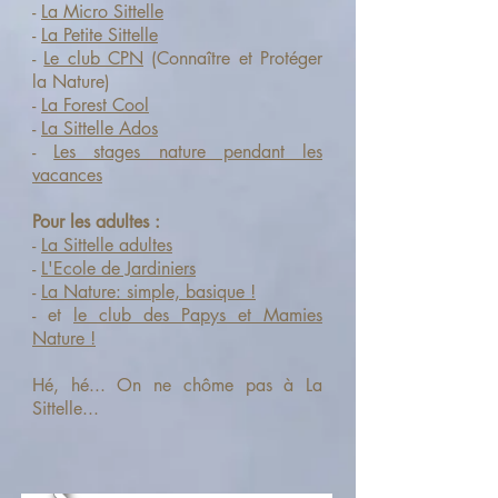
-
La Micro Sittelle
-
La Petite Sittelle
-
Le club CPN
(Connaître et Protéger
la Nature)
-
La Forest Cool
-
La Sittelle Ados
-
Les stages nature pendant les
vacances
Pour les adultes :
-
La Sittelle adultes
-
L'Ecole de Jardiniers
-
La Nature: simple, basique !
​- et
le club des Papys et Mamies
Nature !
Hé, hé... On ne chôme pas à La
Sittelle...