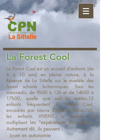
La Forest Cool
La Forest Cool est un accueil d'enfants (de
6 à 10 ans) en pleine nature, à la
Réserve de La Sittelle sur le modèle des
Forest schools britanniques. Tous les
mercredis, de 9h00 à 12h et de 14h00 à
17h00, quelle que soit la météo,12
enfants fréquentent la Forest Cool,
encadrés par Laurie Emilie et Elina. Là,
les enfants VIVENT la nature et
les "expériences de nature".
multiplient
Autrement dit, ils peuvent :
· Jouer en autonomie