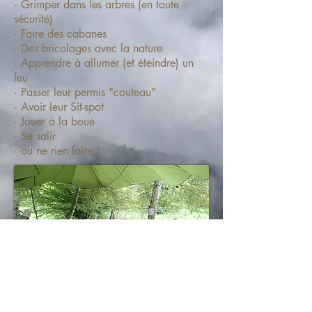
· Grimper dans les arbres (en toute
sécurité)
· Faire des cabanes
· Des bricolages avec la nature
· Apprendre à allumer (et éteindre) un
feu
· Passer leur permis "couteau"
· Avoir leur Sit-spot
· Jouer à la boue
· Se salir
· ou ne rien faire !