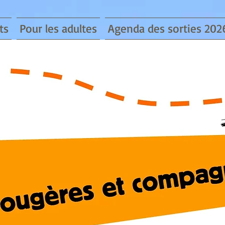
ts
Pour les adultes
Agenda des sorties 202