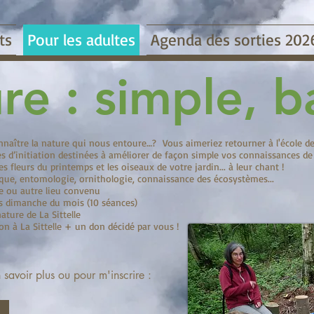
ts
Pour les adultes
Agenda des sorties 202
re : simple, b
naître la nature qui nous entoure…? Vous aimeriez retourner à l'école de
es d’initiation destinées à améliorer de façon simple vos connaissances de 
es fleurs du printemps et les oiseaux de votre jardin... à leur chant !
que, entomologie, ornithologie, connaissance des écosystèmes...
lle ou autre lieu convenu
rs dimanche du mois (10 séances)
ture de La Sittelle
on à La Sittelle + un don décidé par vous !
n savoir plus ou pour m'inscrire :