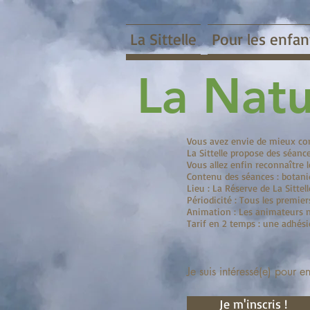
La Sittelle
Pour les enfan
La Natu
Vous avez envie de mieux con
La Sittelle propose des séanc
Vous allez enfin reconnaître l
Contenu des séances : botani
Lieu : La Réserve de La Sitte
Périodicité : Tous les premie
Animation : Les animateurs na
Tarif en 2 temps : une adhési
Je suis intéressé(e) pour e
Je m'inscris !